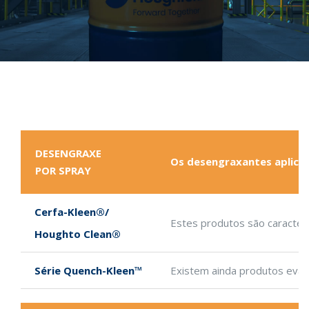
DESENGRAXE
Os desengraxantes aplicad
POR SPRAY
Cerfa-Kleen®/
Estes produtos são caracteri
Houghto Clean®
Série Quench-Kleen™
Existem ainda produtos evapo