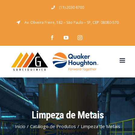
Ir
(11) 2030 6700
para
Av. Oliveira Freire, 182 – São Paulo – SP, CEP: 08080-570
o
conteúdo
Facebook
YouTube
Instagram
Limpeza de Metais
Início
/
Catálogo de Produtos
/
Limpeza de Metais