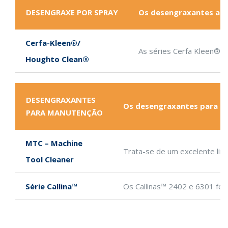
DESENGRAXE POR SPRAY
Os desengraxantes apli
Cerfa-Kleen®/
As séries Cerfa Kleen® 
Houghto Clean®
DESENGRAXANTES
Os desengraxantes para man
PARA MANUTENÇÃO
MTC – Machine
Trata-se de um excelente lim
Tool Cleaner
Série Callina™
Os Callinas™ 2402 e 6301 for